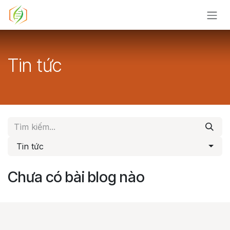
Bỏ qua để đến Nội dung
Tin tức
Tin tức
Chưa có bài blog nào